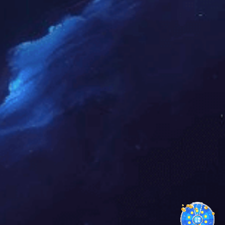
与足球明星合影的P图素材分
享让你的照片更具魅力和个性
2026-08-07
不让归队的足球明星盘点他们
的离队原因与未来发展方向
2026-08-07
上海足球明星汇聚名单揭晓各
路球星齐聚这座魅力之城
2026-08-06
上海羽毛球队在挑战赛积分榜
中以94分稳居第一名表现出色
2026-07-31
上海网球队如何引领网球节奏
变革与发展新趋势探讨
2026-07-31