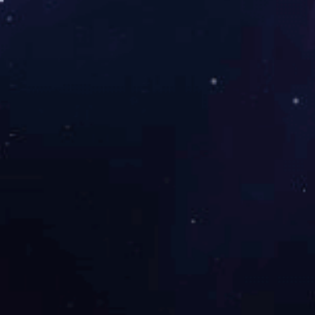
系统能实时生成个人向精彩集锦，比赛结束即可生
元宇宙观赛生态初现雏形，数字分身技术允许用户
友的虚拟形象击掌庆祝，甚至参与中场休息时的虚
更将重构体育赛事的社交属性。
总结：
西甲联赛第十七轮的直播革新，标志着体育赛事转播
赛，技术创新不断突破传统观赛边界。平台间的差
战术分析，也可体验趣味十足的互动玩法。
随着5G普及和算力提升，个性化、社交化、沉浸式
受，更是融合数据交互、虚拟社交、数字收藏的复
种转变将深刻影响体育产业的商业模式和用户体验
上一篇