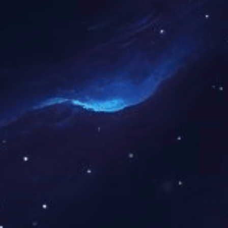
线下观赛派对与线上直播形成有机互补，官方认证
统和大屏投影，结合平台发放的定位红包福利，创
设备，中场休息时可进行点球大战模拟。
行业趋势前瞻展望
流媒体平台正从单纯的内容分发向技术服务商转型，
年将出现支持十万级并发互动的观赛社区，观众可
应用会进一步降低直播延迟，实现全球观众毫秒级
个性化内容生产工具将改变观赛方式，用户可自主
角、明星球员跟拍镜头和教练席动态的混合画面，这