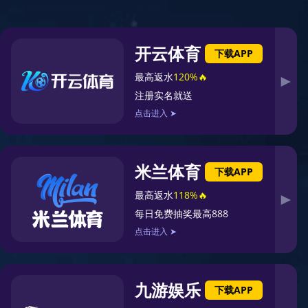
Call 24/7
型
互动
333体育官网
17634058272