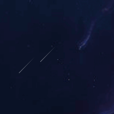
分平台提供战术视角转播，通过动态热力图和传球
用平台提供的比赛回看功能，避免错过精彩瞬间。
新兴的VR直播平台开始试水体育赛事，部分场次支
席和自由视角切换功能已展现出技术潜力。建议技
围。
技术亮点深度解析
5G+8K转播技术在本赛季实现全面升级，重点场次画
能够清晰展现球员触球时足球的细微形变。HDR技
码辨识度显著增强。
人工智能辅助解说系统开始崭露头角，通过大数据
三维动态示意图，辅助解说员进行专业解读。部分
位或调取历史数据。
区块链技术在票务系统与数字藏品领域深度结合，官
字凭证不仅具备收藏价值，持有者还可解锁独家幕
观赛互动多维体验