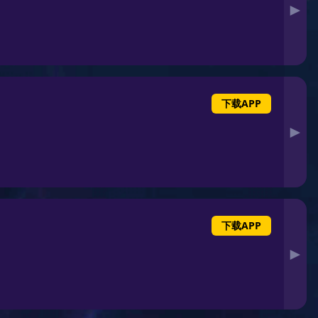
最新说明
分享
一轮比赛都牵动着无数球迷的心。第十七轮比赛即将拉开帷
本文将从直播平台选择、技术亮点分析、观赛互动体验及未
的观看指南。通过深入探讨主流平台的特色服务、前沿转播
势，为球迷提供兼具实用性和前瞻性的观赛参考。
西甲联赛转播权，两者在内容呈现上各有侧重。咪咕体育依
特别适合追求沉浸式观赛体验的硬核球迷。爱奇艺体育则主
球星卡收集系统，更受年轻群体青睐。
赛事，这些平台普遍采用多语言解说服务。值得注意的是，部