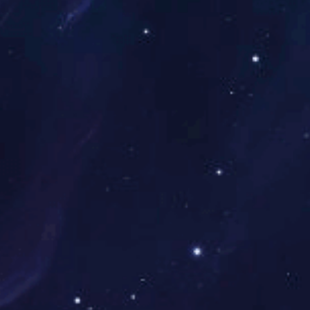
路线分析，帮助资深球迷深度解读比赛。时差地区用户可利
持180度全景观看。尽管目前设备普及率有限，但虚拟观众
术爱好者尝试此类创新观赛方式，感受身临其境的球场氛
面码率达到100Mbps。超高速摄像机捕捉的慢动作回放，
术的应用使夜间比赛画面亮度提升40%，草皮纹理和球衣号
实时生成战术分析。当球队阵型发生变化时，系统自动生成
平台还推出语音指令控制功能，观众可通过语音切换摄像机
方推出的限量版赛事NFT门票包含专属观赛权益。这些数
后花絮和球员互动内容，开创了体育观赛的新商业模式。