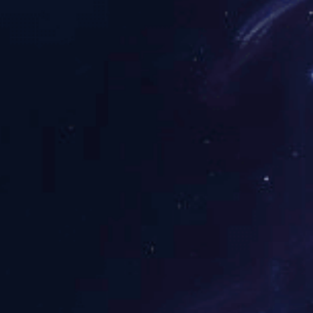
社交平台与直播的深度融合创造全新互动场景，微
信小程序开发的虚拟更衣室功能，让球迷可为自己
示。
跨平台数据互通成为新趋势，在直播平台完成的战
态联动不仅延长了
333体育
用户停留时间，更构建起
众用手机扫描屏幕即可召唤虚拟球星进行合影。