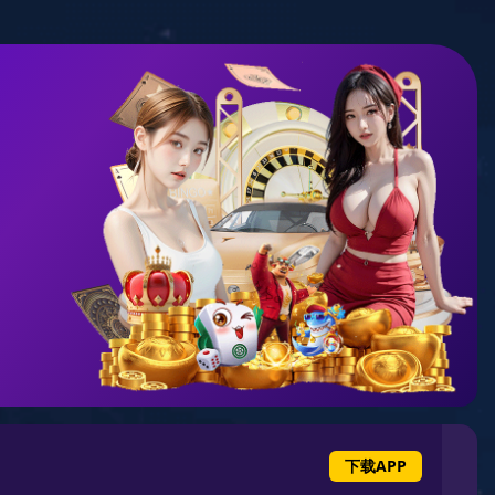
首页
解读
333体育
产品中心
聚焦企业
服务类
产品中心
首页
产品中心