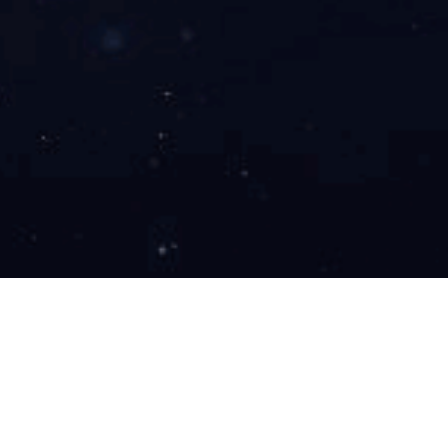
导航
网站地图
解读
333体育
SiteMap
网页版最
产品中心
网站登录
聚焦企业
精彩视
服务类型
,畅享
互动
333体育官网
,使平