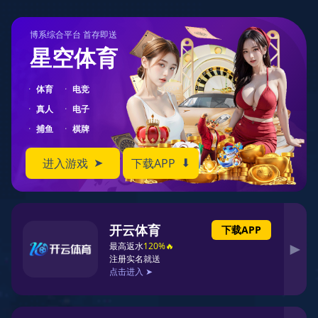
互动333体育官网
首页
互动333体育官网