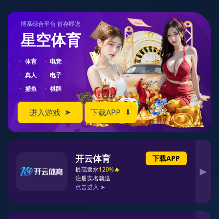
产品中心
首页
产品中心