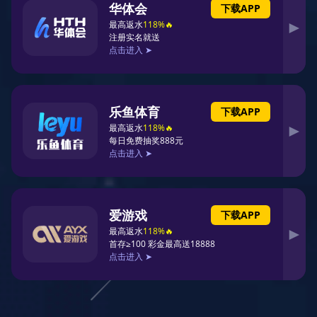
提出建议。
1、团队沟通的重要性
团队沟通是网球运动中至关重要的一环，它直接影响到选手
之间的配合与默契。在西安网球队中，有效的沟通不仅能传
递战术意图，还能增强队员之间的信任感，使他们能更好地
应对比赛中的突发情况。
良好的沟通可以确保每位队员清楚自己的角色和任务，从而
避免在比赛中出现误解或混乱。例如，当一名选手准备发球
时，其他队员需要及时调整站位，以便最大程度上发挥各自
的优势。如果缺乏有效沟通，这种协作将受到严重影响。
此外，在比赛过程中，通过即时反馈和交流，可以帮助队员
快速调整状态，修正错误。这种动态的信息交换使得球队在
面对强大对手时，更具竞争力。因此，加强团队内外部的信
息流动，是提升西安网球队战斗力的重要途径。
2、明确角色分工
在一支成功的网球队伍中，每位成员都需明确自己的职责与