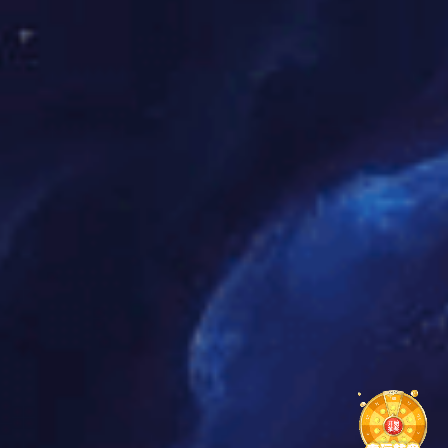
导航
解读
333体育
产品中心
聚焦企业
服务类型