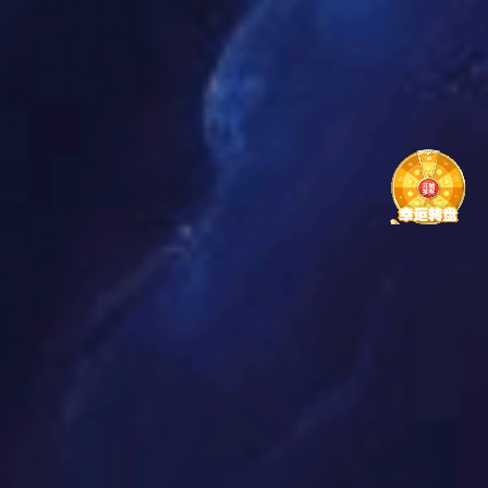
导航
解读
333体育
产品中心
聚焦企业
服务类型
互动
333体育官网