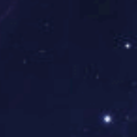
YouTubeTV的Community功能构建全球球迷社区，支持多语
言实时翻译交流。其HighlightGenerator可自动剪辑用户关注
的球星集锦，并生成GIF动图分享至社交平台。订阅会员还能
参与线上训练营，通过AR技术与虚拟球员进行投篮对抗。
4、付费模式灵活多样
腾讯体育的会员体系分为球队通、月卡和年卡三种模式，勇
士、湖人等热门球队的专属套餐包含定制化内容。新推出
的"亲友共享计划"允许3台设备同时观看，年费会员可获赠限