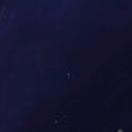
推荐文章
世界上最白的足球明星背后的故事与
成就揭秘
2026-08-08
专访刘军揭秘排球成功背后的训练理
念与团队协作秘诀
2026-08-08
与足球明星合影的P图素材分享让你
的照片更具魅力和个性
2026-08-07
不让归队的足球明星盘点他们的离队
原因与未来发展方向
2026-08-07
上海足球明星汇聚名单揭晓各路球星