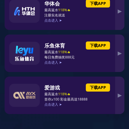
准推荐方案。
1、画质流畅双重保障
高清画质是NBA观赛的基础要求，腾讯体育采用H.265编码技
术，在同等带宽下可实现1080P画质传输，其动态码率调节
功能能根据网络状况自动优化分辨率。测试数据显示，该平
台在5G网络下延迟可控制在1.5秒以内，大幅领先行业平均水
平。蓝光画质模式下每秒60帧的流畅表现，让詹姆斯的快攻
扣篮和库里的三分弧线纤毫毕现。
咪咕视频自主研发的AVS3编解码标准，在移动端实现了8K
超高清直播突破。其智能缓冲技术通过预加载关键帧数据，
有效解决了网络波动导致的卡顿问题。特别设置的"电竞模
式"可将延迟压缩至800毫秒，满足实时竞猜用户的特殊需
求。平台还提供16:9和21:9两种画面比例选项，适配不同设
备的显示特性。
YouTubeTV依托谷歌全球CDN节点，在海外市场保持稳定输
出。其多码率自适应技术能根据用户设备性能，在720P到