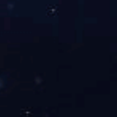
版最新资讯,赛事直播,足球篮球竞猜,电子竞技,333官方
网站登录入口,支持APP下载,实时更新比赛动态,333体
育涵盖精彩视频集锦与深度赛事分析,让您随时随地掌
握第一手信息,畅享高清直播体验,并通过优化界面设计
提升用户操作体验,使平台使用更加简单直观.
邮箱订阅
Subscribe
导航
网站地图
解读
333体育
SiteMap