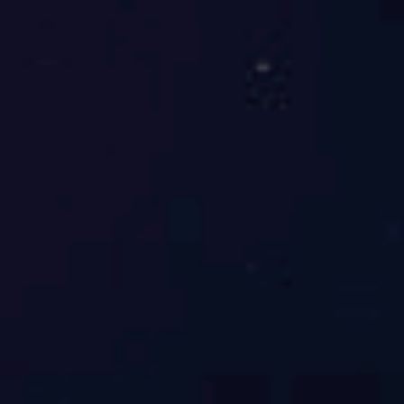
的成就与影响力分析
2026-07-28
333体育-全网最全最有氛围的体育赛事直播平台,
【www.333.com】333体育官网为您提供333足球网页