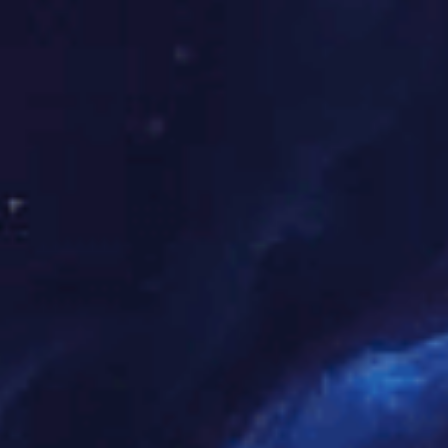
那些激动人心的重要瞬间，无疑是每位足球爱好者无法忘怀
的一幕。
最后，对于未来两队的发展方向和潜力，各自需要继续加强
自身短板，同时保持竞争力，以求在接下来的赛季中获得更
好的成绩。不论是在国内联赛还是欧冠舞台，相信他们定会
继续书写新的传奇，让我们拭目以待！
上一篇
下一篇
搜索