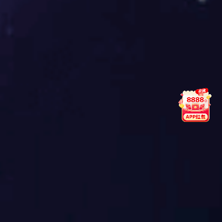
齐聚这座魅力之城
2026-08-06
上海羽毛球队在挑战赛积分榜中以
94分稳居第一名表现出色
2026-07-31
上海网球队如何引领网球节奏变革与
发展新趋势探讨
2026-07-31
上海篮球队心理素质分析及其对比赛
表现的影响研究
2026-07-30
上海乒乓球队的崛起与奋斗历程揭秘
世界杯背后的故事
2026-07-29
一米六五身高的足球明星有哪些他们