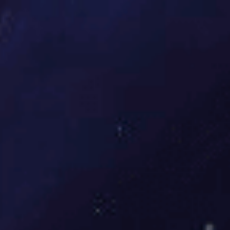
推荐文章
世界上最白的足球明星背后的故事与
成就揭秘
2026-08-08
专访刘军揭秘排球成功背后的训练理
念与团队协作秘诀
2026-08-08
与足球明星合影的P图素材分享让你
的照片更具魅力和个性
2026-08-07
不让归队的足球明星盘点他们的离队
原因与未来发展方向
2026-08-07
上海足球明星汇聚名单揭晓各路球星