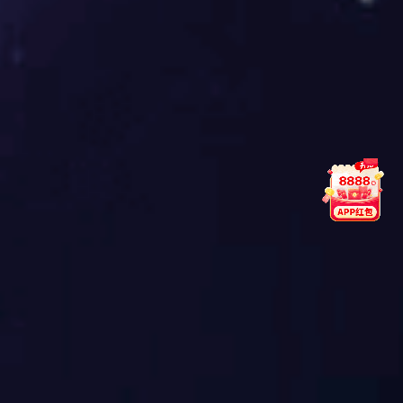
发展新趋势探讨
2026-07-31
上海篮球队心理素质分析及其对比赛
表现的影响研究
2026-07-30
上海乒乓球队的崛起与奋斗历程揭秘
世界杯背后的故事
2026-07-29
一米六五身高的足球明星有哪些他们
的成就与影响力分析
2026-07-28
mg足球明星爆奖视频精彩瞬间回顾
与幕后花絮分享
2026-07-27
C罗以惊人表现震撼足球界其他明星