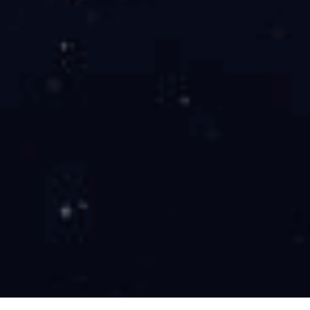
产品中心
聚焦企业
服务类型
互动
333体育官网
找到我们
地址
龙岗区宝龙工业城宝龙三路2号
电话
+17634058272
邮箱