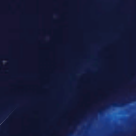
严谨的训练方法，以更加开放包容的态度迎接挑战，不断突
破自我，实现更高目标。
通过这篇文章，我们不仅看到了一个成功团队背后的艰辛历
程，也感受到一种积极向上的力量。这种精神值得我们每个
人去学习与发扬，相信不久之后，这支球队将带给我们更多
惊喜，并继续书写辉煌的新篇章！
上一篇
下一篇
搜索