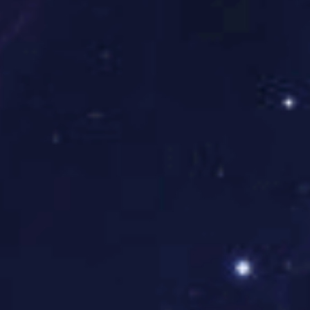
此外，在平时生活中，成员们除了训练外，还会组织各种团
建活动，如户外拓展、聚餐等，加强彼此之间的人际关系。
这些活动有效促进了沟通与理解，让大家在面对挑战时更加
默契配合，相互扶持，共同成长。
4、更广阔的发展前景
随着全国力量排行榜第十位这一荣誉的获得，广州极限运动