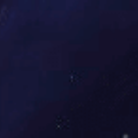
推荐文章
与足球明星合影的P图素材分享让你
的照片更具魅力和个性
2026-08-07
不让归队的足球明星盘点他们的离队
原因与未来发展方向
2026-08-07
上海足球明星汇聚名单揭晓各路球星
齐聚这座魅力之城
2026-08-06
上海羽毛球队在挑战赛积分榜中以
94分稳居第一名表现出色
2026-07-31
上海网球队如何引领网球节奏变革与