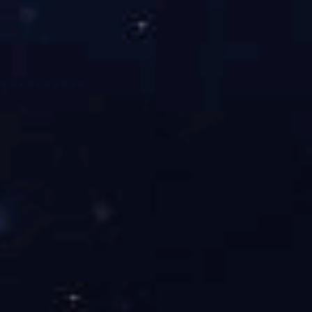
版最新资讯,赛事直播,足球篮球竞猜,电子竞技,333官方
网站登录入口,支持APP下载,实时更新比赛动态,333体
育涵盖精彩视频集锦与深度赛事分析,让您随时随地掌
握第一手信息,畅享高清直播体验,并通过优化界面设计
提升用户操作体验,使平台使用更加简单直观.
邮箱订阅
Subscribe
导航
网站地图
解读
333体育
SiteMap