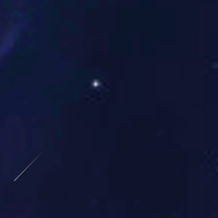
心理辅导老师，为选手提供心理疏导和压力管理课程，使得
每位成员在面对压力时，都能保持冷静与专注，从而发挥出
最佳水平。
3、团结协作的重要性
作为一支集体项目团队，团结协作是广州极限运动队取得成
功的重要因素之一。在日常训练中，每位成员都被鼓励相互
支持，共同克服困难。这种氛围不仅增强了彼此之间的信任
感，也提高了全体成员对团队目标达成的认同感。
每当面临重大比赛时，全队上下更是齐心协力，共同制定战
略与战术。赛前会议上，各部门负责人汇报情况并讨论应对
策略，全员参与决策，使得整个
333体育官网
团队形成统一
步调。在比赛期间，无论是在场上的表现还是场下的加油助
威，都体现出了深厚的团队精神，这也是他们能够取得优异
成绩的重要原因之一。