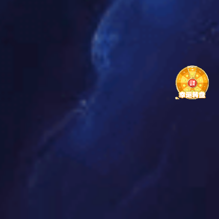
导航
解读
333体育
产品中心
聚焦企业
服务类型
互动
333体育官网