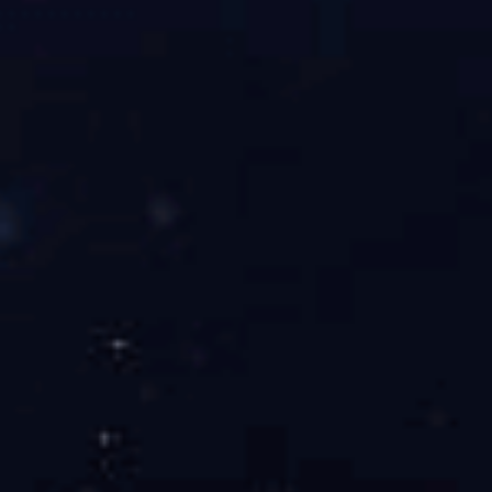
提升用户操作体验,使平台使用更加简单直观.
邮箱订阅
Subscribe
导航
网站地图
解读
333体育
SiteMap
产品中心
聚焦企业
服务类型
互动
333体育官网