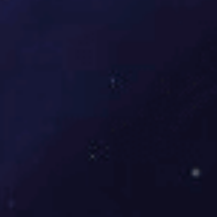
世界上最白的足球明星背后的故事与
成就揭秘
2026-08-08
专访刘军揭秘排球成功背后的训练理
念与团队协作秘诀
2026-08-08
与足球明星合影的P图素材分享让你
的照片更具魅力和个性
2026-08-07
不让归队的足球明星盘点他们的离队
原因与未来发展方向
2026-08-07
上海足球明星汇聚名单揭晓各路球星
齐聚这座魅力之城
2026-08-06