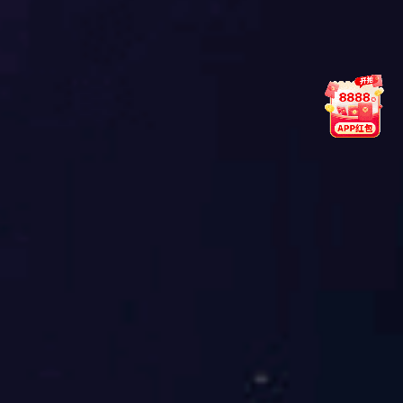
上海羽毛球队在挑战赛积分榜中以
94分稳居第一名表现出色
2026-07-31
上海网球队如何引领网球节奏变革与
发展新趋势探讨
2026-07-31
上海篮球队心理素质分析及其对比赛
表现的影响研究
2026-07-30
上海乒乓球队的崛起与奋斗历程揭秘
世界杯背后的故事
2026-07-29