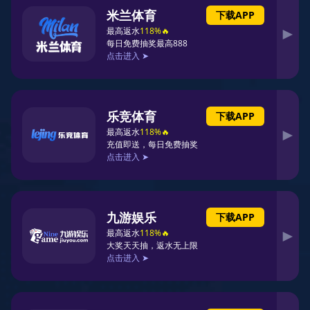
足球圣埃蒂安主场迎战奈梅
斯期待精彩对决与胜利归属
2026-05-16
1
分享
在即将到来的足球比赛中，圣埃蒂安将在主场迎战奈梅斯，
这场比赛吸引了众多球迷的关注。两支球队都有着各自的历
史和传统，圣埃蒂安作为法甲老牌劲旅，渴望在主场取得胜
利，而奈梅斯则希望通过客场之战寻求突破。本文将从比赛
背景、双方队伍分析、战术对决以及球迷期待四个方面进行
详细阐述，以展现这场精彩对决的魅力，以及最终胜利归属
的悬念。