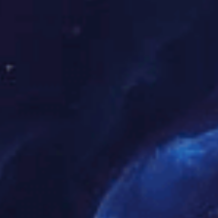
者，共享快乐，共同经历痛苦，这是体育真正意义所在，让
我们共同祝愿这一天如愿以偿！
上一篇
下一篇
搜索
导航