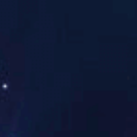
军奖杯。他们拥有深厚的足球底蕴和广泛的球迷支持。在本
赛季，尽管表现起伏不定，但球队依然具备极强的竞争力。
尤其是在主场，他们向来以坚韧不拔和勇敢进攻著称，这使
得他们在面对任何对手时都不会轻言放弃。
而奈梅斯则是一支年轻且有潜力的新兴力量。他们近年来逐
渐崭露头角，并努力冲击更高的联赛排名。本赛季虽然遭遇
了一些挑战，但团队配合日趋默契，不容小觑。奈梅斯在客
场作战时通常会采取灵活机动的打法，以快速反击来打乱对
手节奏，对抗能力逐渐提升。
总体来看，两队各有所长：圣埃蒂安依赖其丰富经验和主场
优势，而奈梅斯则以青春活力和顽强斗志为武器。这种截然
不同的风格碰撞，将使得这场比赛充满悬念与看点。
3、战术对决与预测
从战术层面来看，圣埃蒂安可能会采取更为稳健防守搭配快
速反击的策略。他们会利用主场熟悉环境，通过控球掌握主