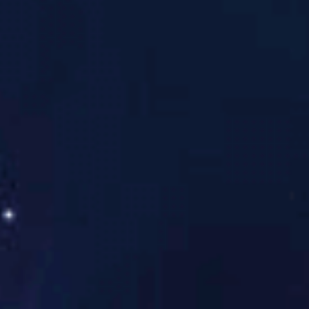
数据分析部门的作用愈发关键，通过建模预测不同赛程强度
下的伤病风险，指导转会市场的针对性投入。
球员轮换机制深度革新
传统的主力框架概念正在瓦解，西甲球队的平均轮换幅度从
五年前的每场2.3人跃升至4.1人。马德里竞技开创性的三组
轮换体系，将25人阵容划分为战术功能互补的三个小组，确
保任何赛程密度下都能维持战术执行力。这种创新使该队
2023赛季伤病人次同比下降37%。
青训球员的角色发生根本转变。瓦伦西亚在2023年12月赛程
密集期，连续三轮启用4名B队球员担任首发，这种大胆尝试
源于赛程压力下的被迫创新。数据监测系统实时追踪球员身
体状态，当主力球员疲劳指数超过阈值时，系统自动推送梯
队球员的适配方案。
医疗团队的决策权重显著提升。皇家马德里建立的全天候监
测中心，能提前72小时预测球员受伤概率，这种技术手段直
接影响轮换名单制定。俱乐部开始要求新援签约时接受运动