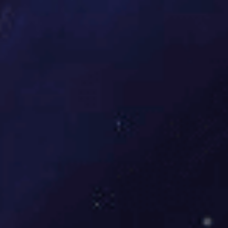
上海足球明星汇聚名单揭晓各路球星
齐聚这座魅力之城
2026-08-06
上海羽毛球队在挑战赛积分榜中以
94分稳居第一名表现出色
2026-07-31
上海网球队如何引领网球节奏变革与
发展新趋势探讨
2026-07-31
上海篮球队心理素质分析及其对比赛
表现的影响研究
2026-07-30
上海乒乓球队的崛起与奋斗历程揭秘
世界杯背后的故事