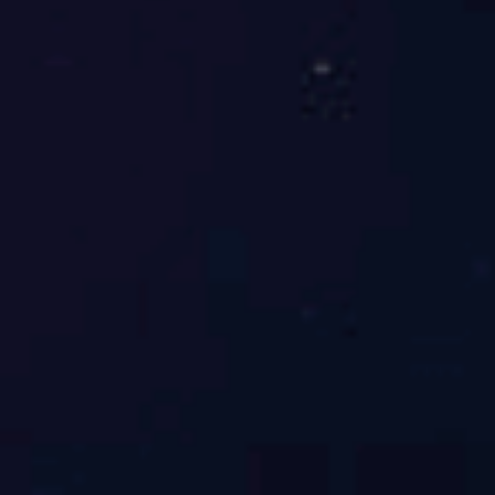
2026-07-26
333体育-全网最全最有氛围的体育赛事直播平台,
【www.333.com】333体育官网为您提供333足球网页