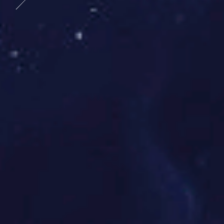
适应职业赛场的强度节奏。
俱乐部开始建立赛程应变智囊团。马德里竞技设立的赛事分
析部，专门研究未来三个赛季的潜在赛程变化，这种前瞻性
研究影响着球队的年轻化战略。他们在2024年夏窗重点引进
23岁以下球员，正是基于对2026世界杯年赛程压力的预判。
财务模型与赛程预测深度融合。西甲联盟提供的赛程沙盘推
演工具，帮助中小俱乐部优化转会预算分配。埃尔切俱乐部
利用该工具调整了分期付款方案，确保在关键赛程节点前完
成必要引援，这种精细化运营使其避免降级的同时实现财政
平衡。
总结：
西甲赛程的变化正在重构足球俱乐部的运营逻辑，从转会市
场的策略调整到阵容管理的技术创新，每个环节都渗透着应
对赛程压力的智慧。球队不再单纯追求明星效应，而是致力
于打造具备抗压能力的弹性体系。这种转变推动着足球管理
向数据化、科学化方向发展，竞技体育的竞争维度因此得到