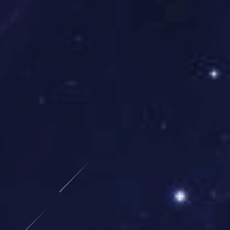
医疗资源的竞争白热化显现。巴塞罗那近期投资千万欧元扩
建训练基地医疗中心，引进核磁共振即时检测设备。这种硬
件投入直接影响着自由球员的选择倾向，优质医疗条件已成
为顶级球员签约的重要考量因素。
长期规划应对赛程波动
梯队建设周期与赛程规律深度绑定。皇家社会青训营调整了
年轻球员培养计划，重点加强抗疲劳训练和心理调节课程。
其U19梯队引入模拟赛程压力的对抗训练，使青年球员提前