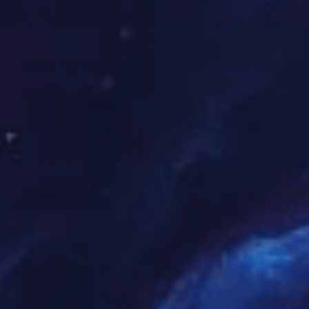
本质性拓展。
面对持续变化的赛事环境，俱乐部的适应能力将成为核心竞
争力。那些能够将赛程压力转化为战略机遇的球队，将在转
会市场精准布局，在阵容调配中创新机制，最终在竞技成绩
与运营健康间找到平衡点。这种动态调整的过程，本身构成
了现代足球进化的重要推动力。
上一篇
下一篇
搜索